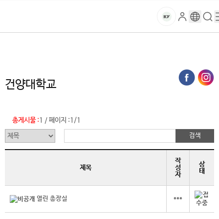
본문 바로가기
대메뉴 바로가기
하위메뉴 바로가기
스
로
구
검
건
마
그
글
색
홈
트
처음으로
글로벌건양·라운지
건양人 커뮤니티 (목록)
인
번
페
양
키
역
이
지
대
건양대학교
메
뉴
학
경
로
총게시물 :
1
페이지 :
1/1
/
교
작
상
제목
성
태
자
열린 총장실
***