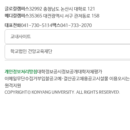
글로컬캠퍼스
건
32992 충청남도 논산시 대학로 121
메디컬캠퍼스
양
35365 대전광역시 서구 관저동로 158
대
대표전화
팩스
041-730-5114
041-733-2070
학
교내사이트
교
학교법인 건양교육재단
개인정보처리방침
대학정보공시
정보공개
대학자체평가
이메일무단수집거부
입찰공고
예·결산공고
채용공고
시설물 이용
오시
원격지원
COPYRIGHT© KONYANG UNIVERSITY.
ALL RIGHTS RESERVED.