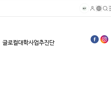
본문 바로가기
대메뉴 바로가기
하위메뉴 바로가기
스
로
구
검
건
마
그
글
색
홈
트
처음으로
대학소개
국책사업
글로컬대학사업추진단
인
번
페
양
키
역
이
지
대
글로컬대학사업추진단
메
뉴
학
경
로
교