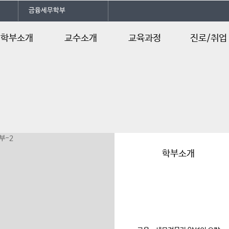
금융세무학부
학부소개
교수소개
교육과정
진로/취업
부소개
교수소개
교육과정 로드맵
졸업후진로
공자격증
교육과정
시는길
학사일정
학부소개