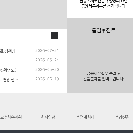
금융ㆍ세무전문가 양성의 요람
금융세무학부를 소개합니다.
졸업후진로
2026-07-21
[매일신문]건양대 금융세무학부, 한국은행 통화정책경시대회 충청지역 예선 ...
2026-06-24
2026-05-20
[졸업시험논문](2026.8월 졸업예정자) 2025학년도( 제32회) 후...
금융세무학부 졸업 후
진출분야를 안내드립니다.
2026-05-19
[금융세무학부] 2018 – 2022학번 학과내규 변경 신청 공지
교수학습지원
학사일정
수업계획서
수강신청