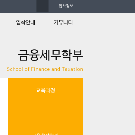
사
입학정보
이
트
맵
입학안내
커뮤니티
입학안내
공지사항
금융세무학부
Q&A
자료실
행사갤러리
School of Finance and Taxation
자유게시판
언론속의 건양
교육과정