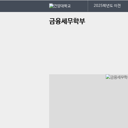
본문 바로가기
대메뉴 바로가기
2025학년도 이전
주
금융세무학부
메
뉴
학
전
오