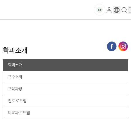
본문 바로가기
대메뉴 바로가기
하위메뉴 바로가기
스
로
구
검
건
마
그
글
색
홈
트
처음으로
대학
AI∙SW융합대학
인공지능학과
학과소개
인
번
페
양
키
역
이
지
대
학과소개
메
뉴
학
경
학과소개
로
교
교수소개
교육과정
진로 로드맵
비교과 로드맵