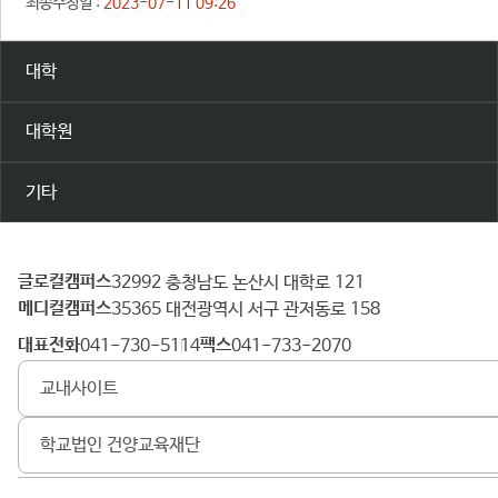
최종수정일 :
2023-07-11 09:26
대학
대학원
기타
글로컬캠퍼스
건
32992 충청남도 논산시 대학로 121
메디컬캠퍼스
양
35365 대전광역시 서구 관저동로 158
대
대표전화
팩스
041-730-5114
041-733-2070
학
교내사이트
교
학교법인 건양교육재단