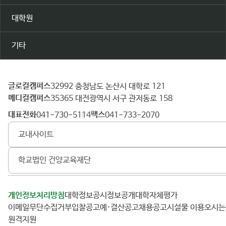
대학원
기타
글로컬캠퍼스
건
32992 충청남도 논산시 대학로 121
메디컬캠퍼스
양
35365 대전광역시 서구 관저동로 158
대
대표전화
팩스
041-730-5114
041-733-2070
학
교내사이트
교
학교법인 건양교육재단
개인정보처리방침
대학정보공시
정보공개
대학자체평가
이메일무단수집거부
입찰공고
예·결산공고
채용공고
시설물 이용
오시
원격지원