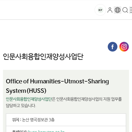
본문 바로가기
대메뉴 바로가기
하위메뉴 바로가기
스
로
구
검
건
마
그
글
색
홈
트
처음으로
대학소개
대학기관
국책사업통합관리본부
인
번
페
양
키
인문사회융합인재양성사업단
역
이
지
대
메
인문사회융합인재양성사업단
뉴
학
경
로
교
Office of Humanities-Utmost-Sharing
System(HUSS)
인문사회융합인재양성사업단
은 인문사회융합인재양성사업의 지원 업무를
담당하고 있습니다.
위치 :
논산 명곡정보관 3층